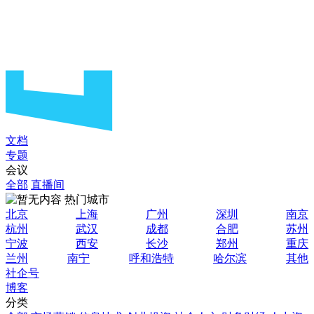
文档
专题
会议
全部
直播间
热门城市
北京
上海
广州
深圳
南京
杭州
武汉
成都
合肥
苏州
宁波
西安
长沙
郑州
重庆
兰州
南宁
呼和浩特
哈尔滨
其他
社企号
博客
分类