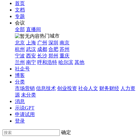
首页
文档
专题
会议
全部
直播间
热门城市
北京
上海
广州
深圳
南京
杭州
武汉
成都
合肥
苏州
宁波
西安
长沙
郑州
重庆
兰州
南宁
呼和浩特
哈尔滨
其他
社企号
博客
分类
市场营销
信息技术
创业投资
社会人文
财务财经
人力资
源
未分类
消息
示说GPT
申请试用
登录
确定