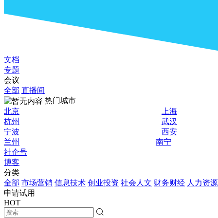
文档
专题
会议
全部
直播间
热门城市
北京
上海
杭州
武汉
宁波
西安
兰州
南宁
社企号
博客
分类
全部
市场营销
信息技术
创业投资
社会人文
财务财经
人力资源
申请试用
HOT