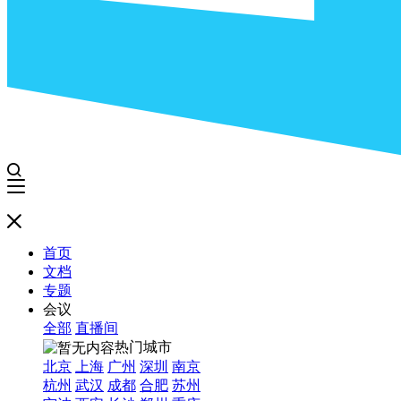
首页
文档
专题
会议
全部
直播间
热门城市
北京
上海
广州
深圳
南京
杭州
武汉
成都
合肥
苏州