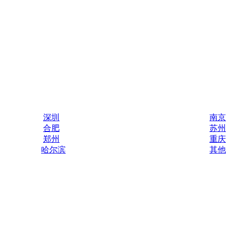
深圳
南京
合肥
苏州
郑州
重庆
哈尔滨
其他