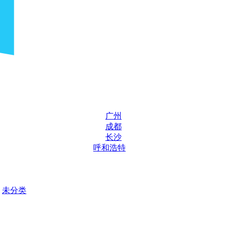
广州
成都
长沙
呼和浩特
未分类