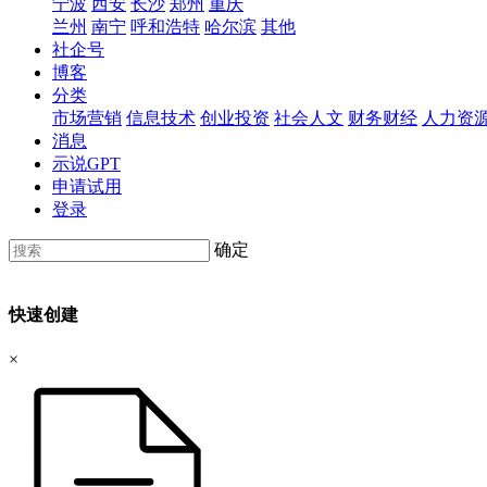
宁波
西安
长沙
郑州
重庆
兰州
南宁
呼和浩特
哈尔滨
其他
社企号
博客
分类
市场营销
信息技术
创业投资
社会人文
财务财经
人力资
消息
示说GPT
申请试用
登录
确定
快速创建
×