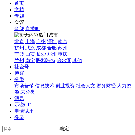
首页
文档
专题
会议
全部
直播间
热门城市
北京
上海
广州
深圳
南京
杭州
武汉
成都
合肥
苏州
宁波
西安
长沙
郑州
重庆
兰州
南宁
呼和浩特
哈尔滨
其他
社企号
博客
分类
市场营销
信息技术
创业投资
社会人文
财务财经
人力资
源
未分类
消息
示说GPT
申请试用
登录
确定