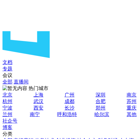
文档
专题
会议
全部
直播间
热门城市
北京
上海
广州
深圳
南京
杭州
武汉
成都
合肥
苏州
宁波
西安
长沙
郑州
重庆
兰州
南宁
呼和浩特
哈尔滨
其他
社企号
博客
分类