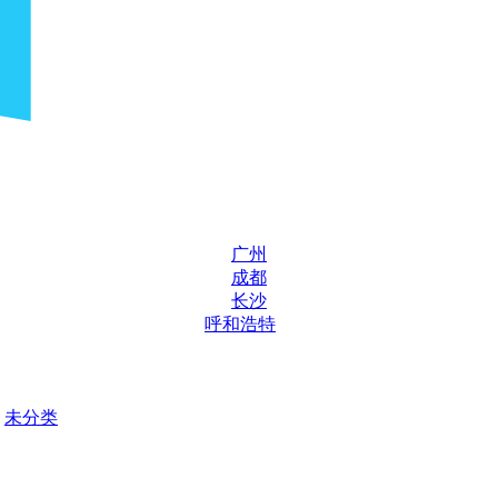
广州
成都
长沙
呼和浩特
未分类