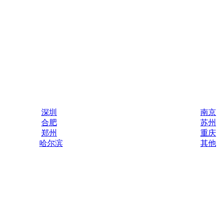
深圳
南京
合肥
苏州
郑州
重庆
哈尔滨
其他