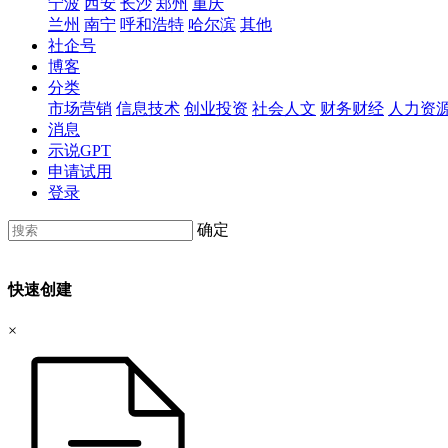
宁波
西安
长沙
郑州
重庆
兰州
南宁
呼和浩特
哈尔滨
其他
社企号
博客
分类
市场营销
信息技术
创业投资
社会人文
财务财经
人力资
消息
示说GPT
申请试用
登录
确定
快速创建
×