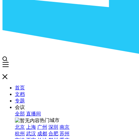
首页
文档
专题
会议
全部
直播间
热门城市
北京
上海
广州
深圳
南京
杭州
武汉
成都
合肥
苏州