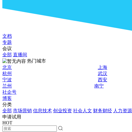
文档
专题
会议
全部
直播间
热门城市
北京
上海
杭州
武汉
宁波
西安
兰州
南宁
社企号
博客
分类
全部
市场营销
信息技术
创业投资
社会人文
财务财经
人力资源
申请试用
HOT