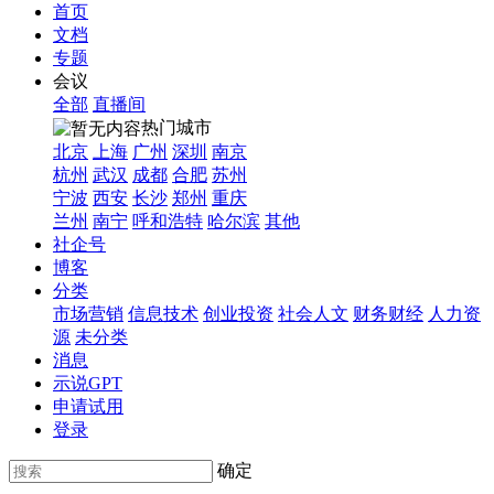
首页
文档
专题
会议
全部
直播间
热门城市
北京
上海
广州
深圳
南京
杭州
武汉
成都
合肥
苏州
宁波
西安
长沙
郑州
重庆
兰州
南宁
呼和浩特
哈尔滨
其他
社企号
博客
分类
市场营销
信息技术
创业投资
社会人文
财务财经
人力资
源
未分类
消息
示说GPT
申请试用
登录
确定