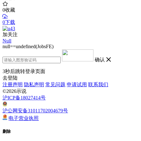
0
收藏
0下载
加关注
Null
null==undefined(JobsFE)
确认
3
秒后跳转登录页面
去登陆
注册声明
隐私声明
常见问题
申请试用
联系我们
©2026示说
沪ICP备18027414号
沪公网安备31011702004679号
电子营业执照
删除