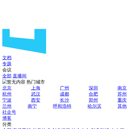
文档
专题
会议
全部
直播间
热门城市
北京
上海
广州
深圳
南京
杭州
武汉
成都
合肥
苏州
宁波
西安
长沙
郑州
重庆
兰州
南宁
呼和浩特
哈尔滨
其他
社企号
博客
分类