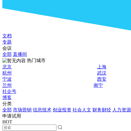
文档
专题
会议
全部
直播间
热门城市
北京
上海
杭州
武汉
宁波
西安
兰州
南宁
社企号
博客
分类
全部
市场营销
信息技术
创业投资
社会人文
财务财经
人力资源
申请试用
HOT