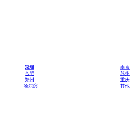
深圳
南京
合肥
苏州
郑州
重庆
哈尔滨
其他