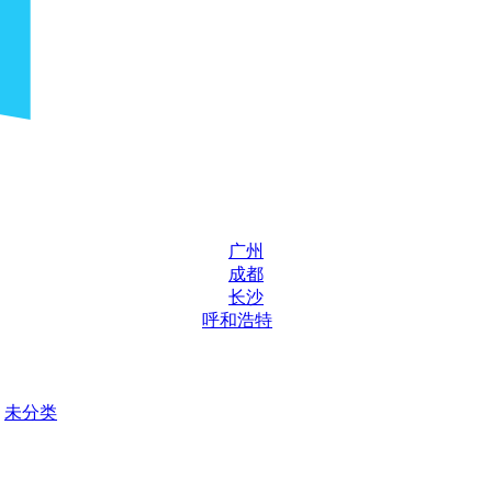
广州
成都
长沙
呼和浩特
未分类