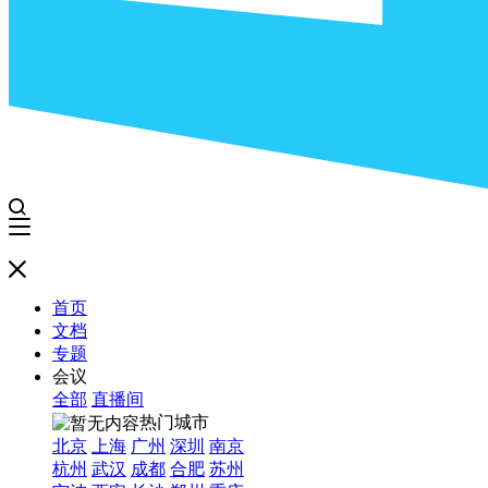
首页
文档
专题
会议
全部
直播间
热门城市
北京
上海
广州
深圳
南京
杭州
武汉
成都
合肥
苏州