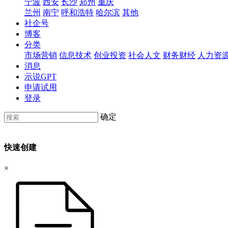
宁波
西安
长沙
郑州
重庆
兰州
南宁
呼和浩特
哈尔滨
其他
社企号
博客
分类
市场营销
信息技术
创业投资
社会人文
财务财经
人力资
消息
示说GPT
申请试用
登录
确定
快速创建
×