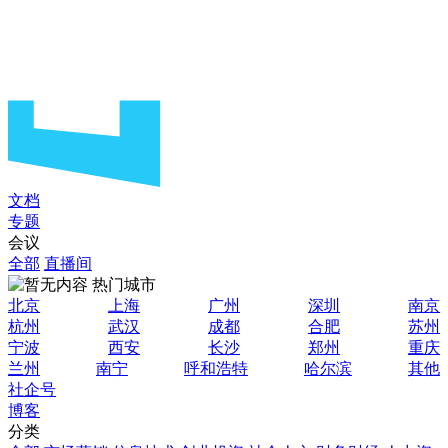
文档
专题
会议
全部
直播间
热门城市
北京
上海
广州
深圳
南京
杭州
武汉
成都
合肥
苏州
宁波
西安
长沙
郑州
重庆
兰州
南宁
呼和浩特
哈尔滨
其他
社企号
博客
分类