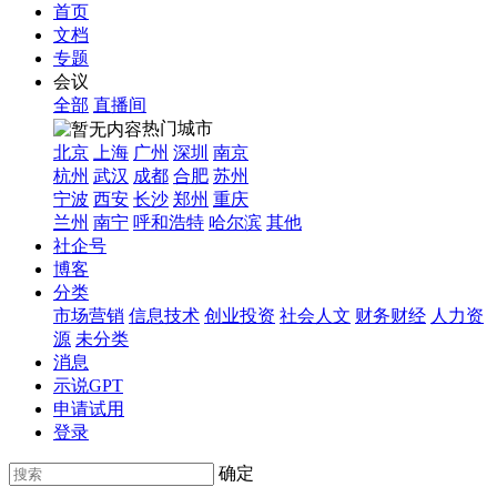
首页
文档
专题
会议
全部
直播间
热门城市
北京
上海
广州
深圳
南京
杭州
武汉
成都
合肥
苏州
宁波
西安
长沙
郑州
重庆
兰州
南宁
呼和浩特
哈尔滨
其他
社企号
博客
分类
市场营销
信息技术
创业投资
社会人文
财务财经
人力资
源
未分类
消息
示说GPT
申请试用
登录
确定