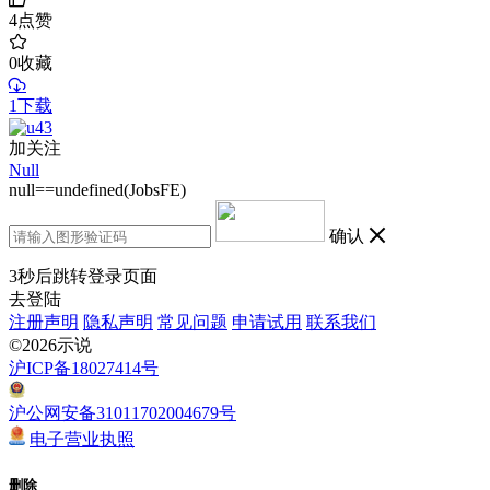
4
点赞
0
收藏
1下载
加关注
Null
null==undefined(JobsFE)
确认
3
秒后跳转登录页面
去登陆
注册声明
隐私声明
常见问题
申请试用
联系我们
©2026示说
沪ICP备18027414号
沪公网安备31011702004679号
电子营业执照
删除