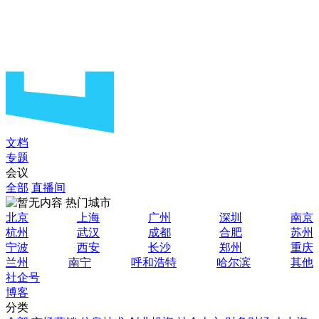
文档
专题
会议
全部
直播间
热门城市
北京
上海
广州
深圳
南京
杭州
武汉
成都
合肥
苏州
宁波
西安
长沙
郑州
重庆
兰州
南宁
呼和浩特
哈尔滨
其他
社企号
博客
分类