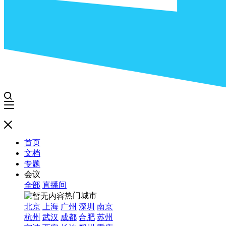
首页
文档
专题
会议
全部
直播间
热门城市
北京
上海
广州
深圳
南京
杭州
武汉
成都
合肥
苏州