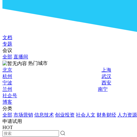
文档
专题
会议
全部
直播间
热门城市
北京
上海
杭州
武汉
宁波
西安
兰州
南宁
社企号
博客
分类
全部
市场营销
信息技术
创业投资
社会人文
财务财经
人力资源
申请试用
HOT