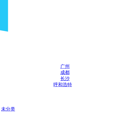
广州
成都
长沙
呼和浩特
未分类