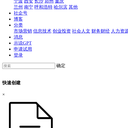
宁波
西安
长沙
郑州
重庆
兰州
南宁
呼和浩特
哈尔滨
其他
社企号
博客
分类
市场营销
信息技术
创业投资
社会人文
财务财经
人力资
消息
示说GPT
申请试用
登录
确定
快速创建
×