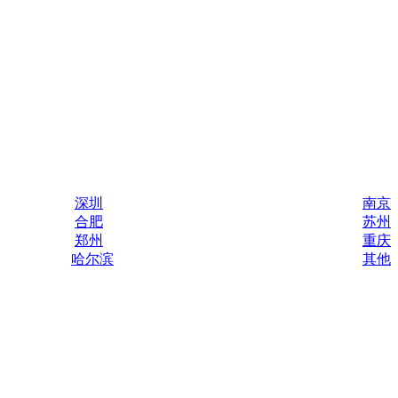
深圳
南京
合肥
苏州
郑州
重庆
哈尔滨
其他