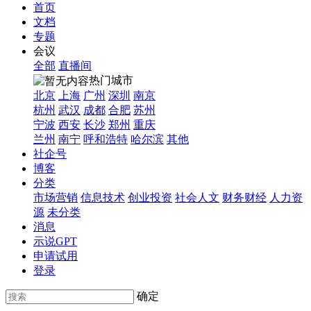
首页
文档
专题
会议
全部
直播间
热门城市
北京
上海
广州
深圳
南京
杭州
武汉
成都
合肥
苏州
宁波
西安
长沙
郑州
重庆
兰州
南宁
呼和浩特
哈尔滨
其他
社企号
博客
分类
市场营销
信息技术
创业投资
社会人文
财务财经
人力资
源
未分类
消息
示说GPT
申请试用
登录
确定