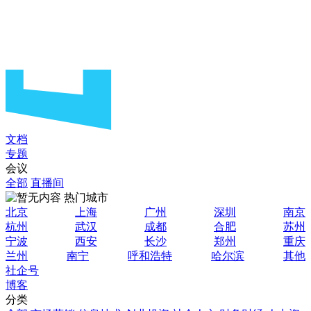
文档
专题
会议
全部
直播间
热门城市
北京
上海
广州
深圳
南京
杭州
武汉
成都
合肥
苏州
宁波
西安
长沙
郑州
重庆
兰州
南宁
呼和浩特
哈尔滨
其他
社企号
博客
分类