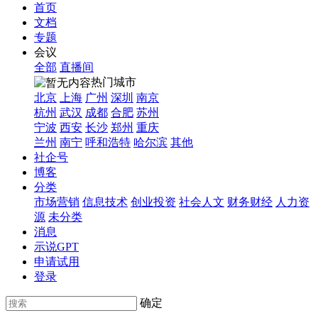
首页
文档
专题
会议
全部
直播间
热门城市
北京
上海
广州
深圳
南京
杭州
武汉
成都
合肥
苏州
宁波
西安
长沙
郑州
重庆
兰州
南宁
呼和浩特
哈尔滨
其他
社企号
博客
分类
市场营销
信息技术
创业投资
社会人文
财务财经
人力资
源
未分类
消息
示说GPT
申请试用
登录
确定