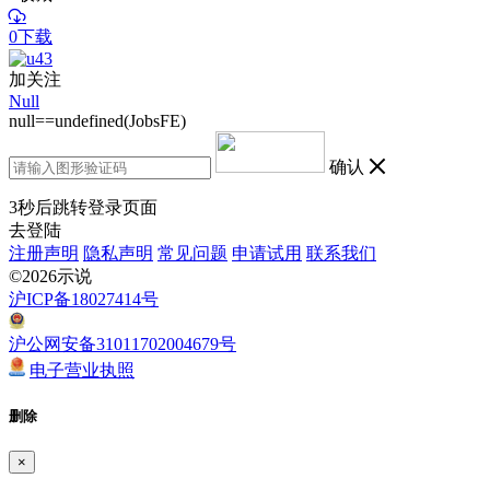
0下载
加关注
Null
null==undefined(JobsFE)
确认
3
秒后跳转登录页面
去登陆
注册声明
隐私声明
常见问题
申请试用
联系我们
©2026示说
沪ICP备18027414号
沪公网安备31011702004679号
电子营业执照
删除
×