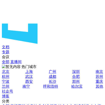
文档
专题
会议
全部
直播间
热门城市
北京
上海
广州
深圳
南京
杭州
武汉
成都
合肥
苏州
宁波
西安
长沙
郑州
重庆
兰州
南宁
呼和浩特
哈尔滨
其他
社企号
博客
分类