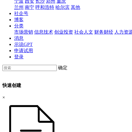
宁波
西安
长沙
郑州
重庆
兰州
南宁
呼和浩特
哈尔滨
其他
社企号
博客
分类
市场营销
信息技术
创业投资
社会人文
财务财经
人力资
消息
示说GPT
申请试用
登录
确定
快速创建
×