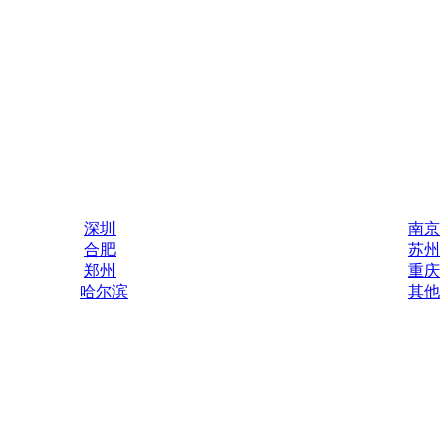
深圳
南京
合肥
苏州
郑州
重庆
哈尔滨
其他