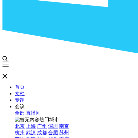
首页
文档
专题
会议
全部
直播间
热门城市
北京
上海
广州
深圳
南京
杭州
武汉
成都
合肥
苏州