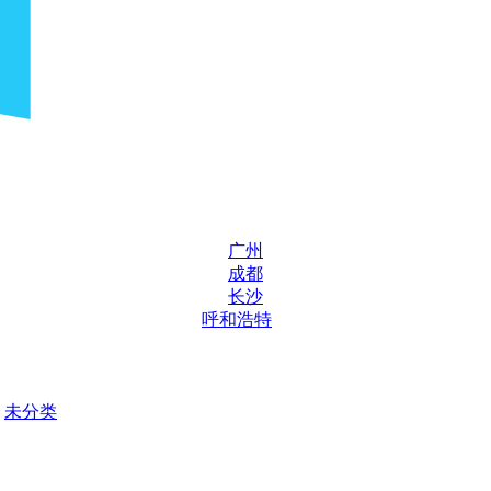
广州
成都
长沙
呼和浩特
未分类