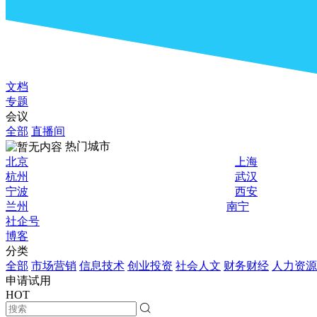
文档
专题
会议
全部
直播间
热门城市
北京
上海
杭州
武汉
宁波
西安
兰州
南宁
社企号
博客
分类
全部
市场营销
信息技术
创业投资
社会人文
财务财经
人力资源
申请试用
HOT