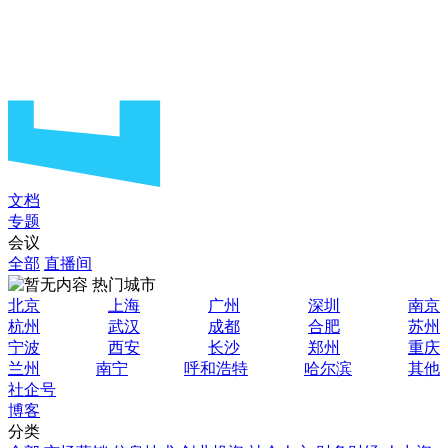
文档
专题
会议
全部
直播间
热门城市
北京
上海
广州
深圳
南京
杭州
武汉
成都
合肥
苏州
宁波
西安
长沙
郑州
重庆
兰州
南宁
呼和浩特
哈尔滨
其他
社企号
博客
分类