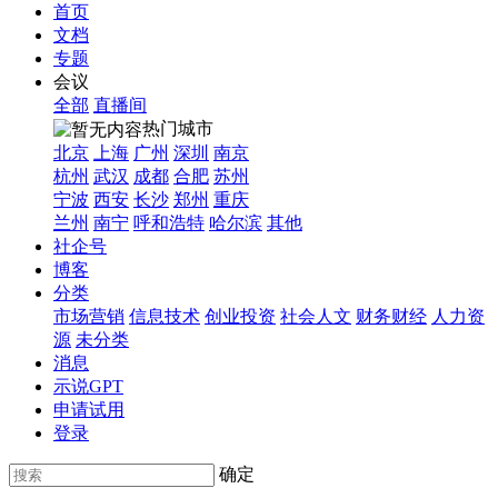
首页
文档
专题
会议
全部
直播间
热门城市
北京
上海
广州
深圳
南京
杭州
武汉
成都
合肥
苏州
宁波
西安
长沙
郑州
重庆
兰州
南宁
呼和浩特
哈尔滨
其他
社企号
博客
分类
市场营销
信息技术
创业投资
社会人文
财务财经
人力资
源
未分类
消息
示说GPT
申请试用
登录
确定