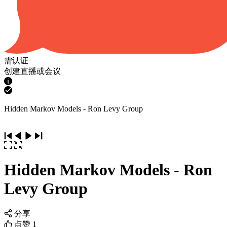
需认证
创建直播或会议
Hidden Markov Models - Ron Levy Group
Hidden Markov Models - Ron
Levy Group
分享
点赞
1