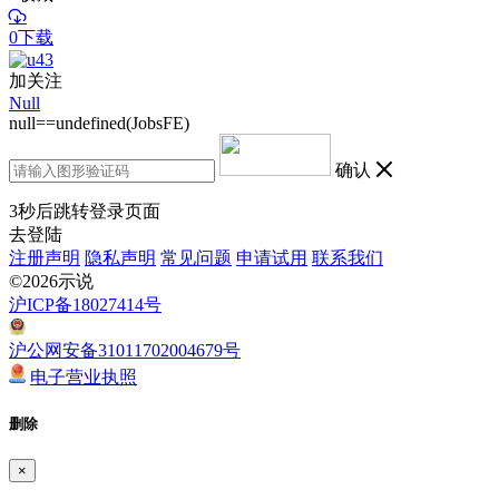
0下载
加关注
Null
null==undefined(JobsFE)
确认
3
秒后跳转登录页面
去登陆
注册声明
隐私声明
常见问题
申请试用
联系我们
©2026示说
沪ICP备18027414号
沪公网安备31011702004679号
电子营业执照
删除
×