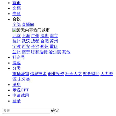
首页
文档
专题
会议
全部
直播间
热门城市
北京
上海
广州
深圳
南京
杭州
武汉
成都
合肥
苏州
宁波
西安
长沙
郑州
重庆
兰州
南宁
呼和浩特
哈尔滨
其他
社企号
博客
分类
市场营销
信息技术
创业投资
社会人文
财务财经
人力资
源
未分类
消息
示说GPT
申请试用
登录
确定