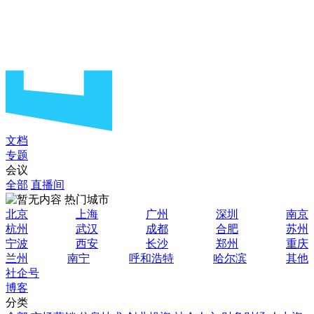
文档
专题
会议
全部
直播间
热门城市
北京
上海
广州
深圳
南京
杭州
武汉
成都
合肥
苏州
宁波
西安
长沙
郑州
重庆
兰州
南宁
呼和浩特
哈尔滨
其他
社企号
博客
分类