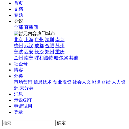
首页
文档
专题
会议
全部
直播间
热门城市
北京
上海
广州
深圳
南京
杭州
武汉
成都
合肥
苏州
宁波
西安
长沙
郑州
重庆
兰州
南宁
呼和浩特
哈尔滨
其他
社企号
博客
分类
市场营销
信息技术
创业投资
社会人文
财务财经
人力资
源
未分类
消息
示说GPT
申请试用
登录
确定