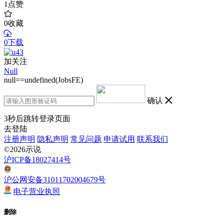
1
点赞
0
收藏
0下载
加关注
Null
null==undefined(JobsFE)
确认
3
秒后跳转登录页面
去登陆
注册声明
隐私声明
常见问题
申请试用
联系我们
©2026示说
沪ICP备18027414号
沪公网安备31011702004679号
电子营业执照
删除