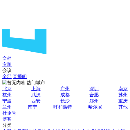
文档
专题
会议
全部
直播间
热门城市
北京
上海
广州
深圳
南京
杭州
武汉
成都
合肥
苏州
宁波
西安
长沙
郑州
重庆
兰州
南宁
呼和浩特
哈尔滨
其他
社企号
博客
分类