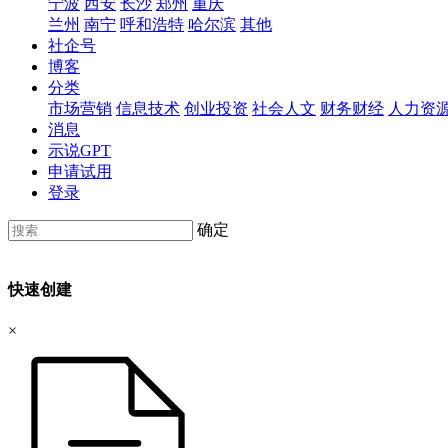
宁波
西安
长沙
郑州
重庆
兰州
南宁
呼和浩特
哈尔滨
其他
社企号
博客
分类
市场营销
信息技术
创业投资
社会人文
财务财经
人力资
消息
示说GPT
申请试用
登录
确定
快速创建
×