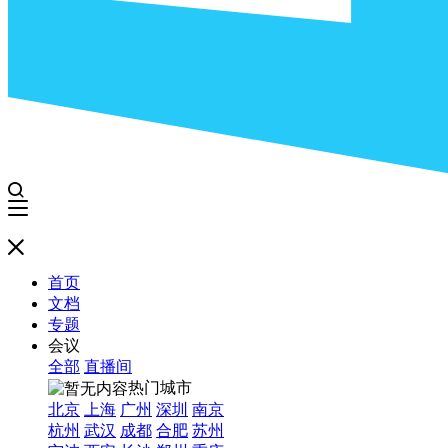
首页
文档
专题
会议
全部
直播间
热门城市
北京
上海
广州
深圳
南京
杭州
武汉
成都
合肥
苏州