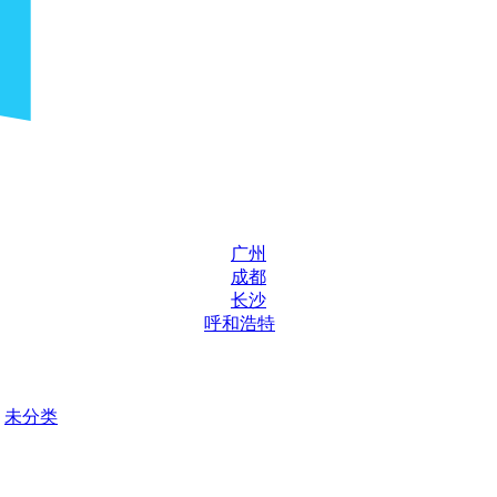
广州
成都
长沙
呼和浩特
未分类