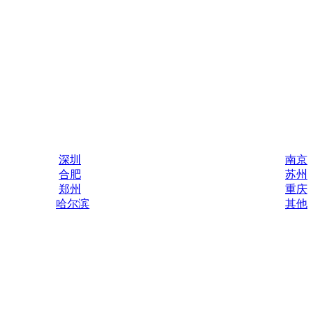
深圳
南京
合肥
苏州
郑州
重庆
哈尔滨
其他