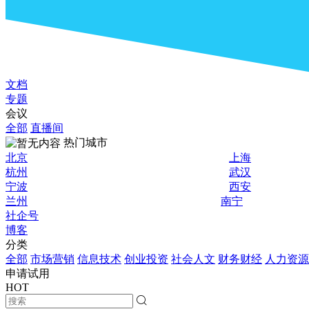
文档
专题
会议
全部
直播间
热门城市
北京
上海
杭州
武汉
宁波
西安
兰州
南宁
社企号
博客
分类
全部
市场营销
信息技术
创业投资
社会人文
财务财经
人力资源
申请试用
HOT