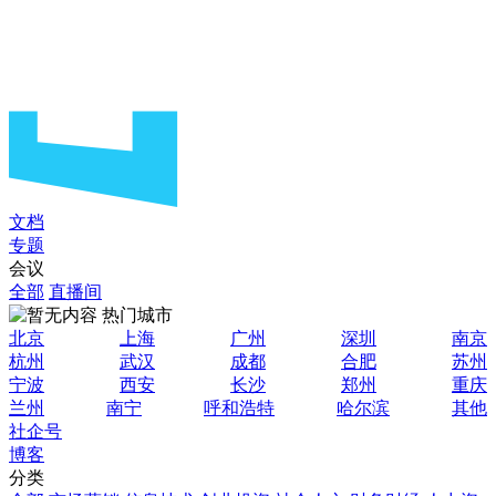
文档
专题
会议
全部
直播间
热门城市
北京
上海
广州
深圳
南京
杭州
武汉
成都
合肥
苏州
宁波
西安
长沙
郑州
重庆
兰州
南宁
呼和浩特
哈尔滨
其他
社企号
博客
分类