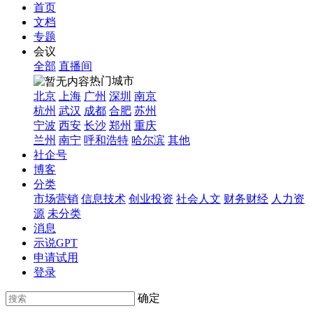
首页
文档
专题
会议
全部
直播间
热门城市
北京
上海
广州
深圳
南京
杭州
武汉
成都
合肥
苏州
宁波
西安
长沙
郑州
重庆
兰州
南宁
呼和浩特
哈尔滨
其他
社企号
博客
分类
市场营销
信息技术
创业投资
社会人文
财务财经
人力资
源
未分类
消息
示说GPT
申请试用
登录
确定