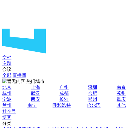
文档
专题
会议
全部
直播间
热门城市
北京
上海
广州
深圳
南京
杭州
武汉
成都
合肥
苏州
宁波
西安
长沙
郑州
重庆
兰州
南宁
呼和浩特
哈尔滨
其他
社企号
博客
分类