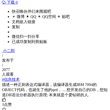
下载 0
快召唤伙伴们来围观吧
微博
QQ
QQ空间
贴吧
文档嵌入链接
复制
微信扫一扫分享
已成功复制到剪贴板
小二郎
/
发布于
/
2077
人观看
#信息技术
描述一种正则表达式编译器，该编译器生成IBM 7094的
OBJECT代码，也诞生了他的qed， ... 想开发自己的DB，想知
道DB语法分析器执行原理; 本来就是个爱钻研的人.
3
点赞