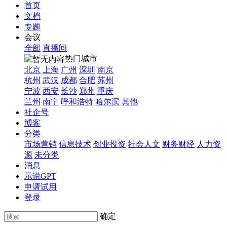
首页
文档
专题
会议
全部
直播间
热门城市
北京
上海
广州
深圳
南京
杭州
武汉
成都
合肥
苏州
宁波
西安
长沙
郑州
重庆
兰州
南宁
呼和浩特
哈尔滨
其他
社企号
博客
分类
市场营销
信息技术
创业投资
社会人文
财务财经
人力资
源
未分类
消息
示说GPT
申请试用
登录
确定