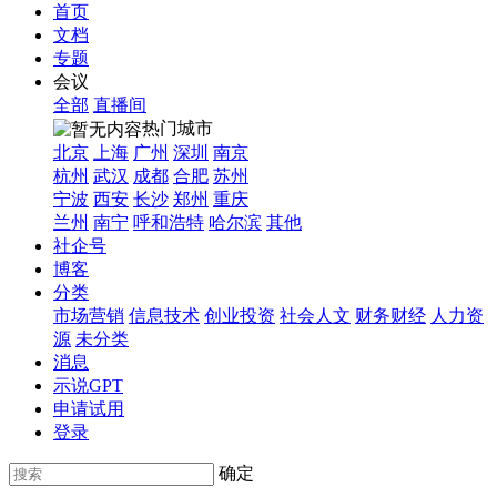
首页
文档
专题
会议
全部
直播间
热门城市
北京
上海
广州
深圳
南京
杭州
武汉
成都
合肥
苏州
宁波
西安
长沙
郑州
重庆
兰州
南宁
呼和浩特
哈尔滨
其他
社企号
博客
分类
市场营销
信息技术
创业投资
社会人文
财务财经
人力资
源
未分类
消息
示说GPT
申请试用
登录
确定