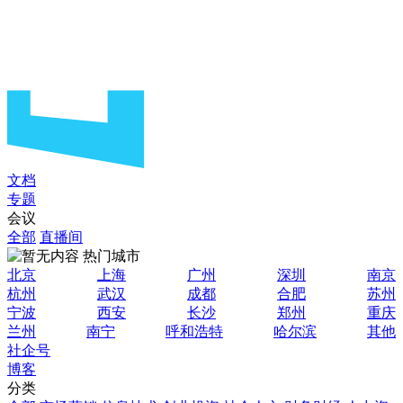
文档
专题
会议
全部
直播间
热门城市
北京
上海
广州
深圳
南京
杭州
武汉
成都
合肥
苏州
宁波
西安
长沙
郑州
重庆
兰州
南宁
呼和浩特
哈尔滨
其他
社企号
博客
分类