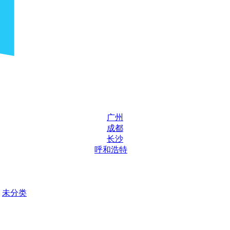
广州
成都
长沙
呼和浩特
未分类