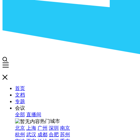
首页
文档
专题
会议
全部
直播间
热门城市
北京
上海
广州
深圳
南京
杭州
武汉
成都
合肥
苏州