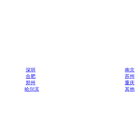
深圳
南京
合肥
苏州
郑州
重庆
哈尔滨
其他