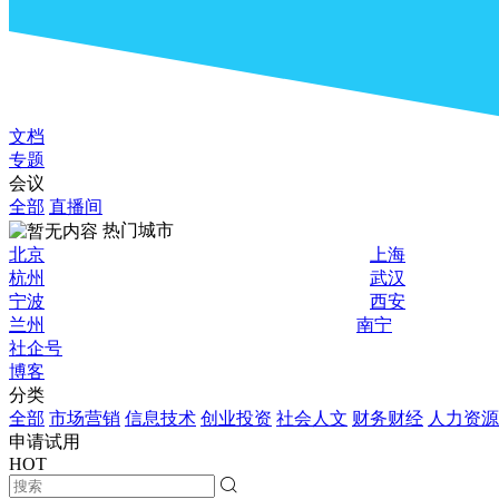
文档
专题
会议
全部
直播间
热门城市
北京
上海
杭州
武汉
宁波
西安
兰州
南宁
社企号
博客
分类
全部
市场营销
信息技术
创业投资
社会人文
财务财经
人力资源
申请试用
HOT