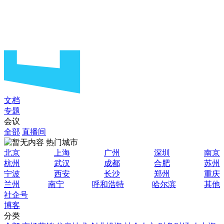
文档
专题
会议
全部
直播间
热门城市
北京
上海
广州
深圳
南京
杭州
武汉
成都
合肥
苏州
宁波
西安
长沙
郑州
重庆
兰州
南宁
呼和浩特
哈尔滨
其他
社企号
博客
分类