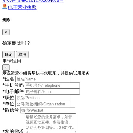
沪公网安备31011702004679号
电子营业执照
删除
×
确定删除吗？
确定
取消
申请试用
×
示说运营小组将尽快与您联系，并提供试用服务
*
姓名
*
手机号码
*
电子邮件
*
职位
*
单位
*
微信号
*
您的需求