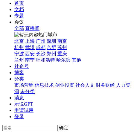
首页
文档
专题
会议
全部
直播间
热门城市
北京
上海
广州
深圳
南京
杭州
武汉
成都
合肥
苏州
宁波
西安
长沙
郑州
重庆
兰州
南宁
呼和浩特
哈尔滨
其他
社企号
博客
分类
市场营销
信息技术
创业投资
社会人文
财务财经
人力资
源
未分类
消息
示说GPT
申请试用
登录
确定