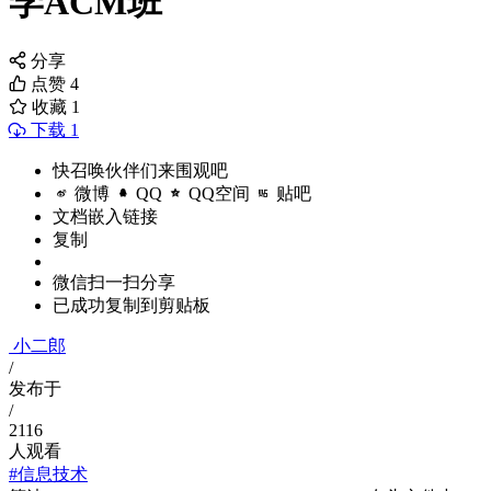
学ACM班
分享
点赞
4
收藏
1
下载 1
快召唤伙伴们来围观吧
微博
QQ
QQ空间
贴吧
文档嵌入链接
复制
微信扫一扫分享
已成功复制到剪贴板
小二郎
/
发布于
/
2116
人观看
#信息技术