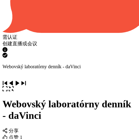
需认证
创建直播或会议
Webovský laboratórny denník - daVinci
Webovský laboratórny denník
- daVinci
分享
点赞
1