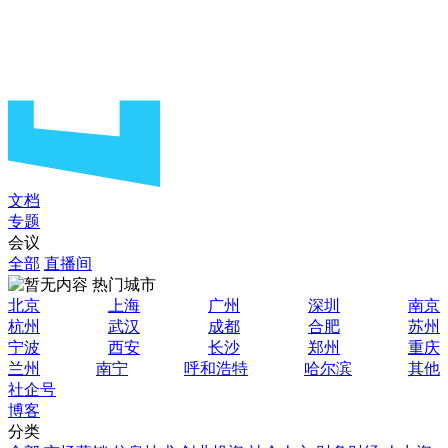
文档
专题
会议
全部
直播间
热门城市
北京
上海
广州
深圳
南京
杭州
武汉
成都
合肥
苏州
宁波
西安
长沙
郑州
重庆
兰州
南宁
呼和浩特
哈尔滨
其他
社企号
博客
分类