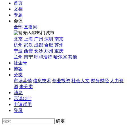
首页
文档
专题
会议
全部
直播间
热门城市
北京
上海
广州
深圳
南京
杭州
武汉
成都
合肥
苏州
宁波
西安
长沙
郑州
重庆
兰州
南宁
呼和浩特
哈尔滨
其他
社企号
博客
分类
市场营销
信息技术
创业投资
社会人文
财务财经
人力资
源
未分类
消息
示说GPT
申请试用
登录
确定