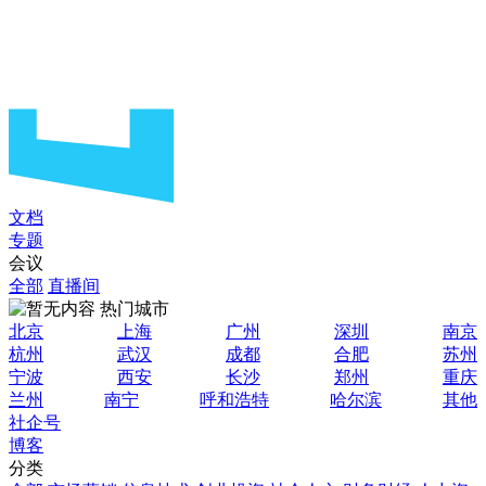
文档
专题
会议
全部
直播间
热门城市
北京
上海
广州
深圳
南京
杭州
武汉
成都
合肥
苏州
宁波
西安
长沙
郑州
重庆
兰州
南宁
呼和浩特
哈尔滨
其他
社企号
博客
分类