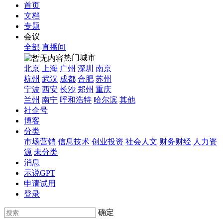
首页
文档
专题
会议
全部
直播间
热门城市
北京
上海
广州
深圳
南京
杭州
武汉
成都
合肥
苏州
宁波
西安
长沙
郑州
重庆
兰州
南宁
呼和浩特
哈尔滨
其他
社企号
博客
分类
市场营销
信息技术
创业投资
社会人文
财务财经
人力资
源
未分类
消息
示说GPT
申请试用
登录
确定