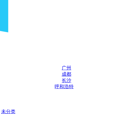
广州
成都
长沙
呼和浩特
未分类