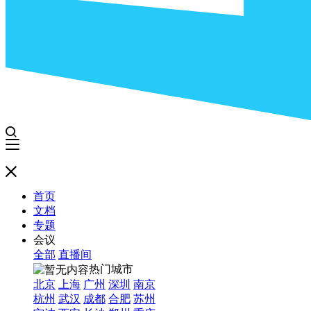
首页
文档
专题
会议
全部
直播间
热门城市
北京
上海
广州
深圳
南京
杭州
武汉
成都
合肥
苏州