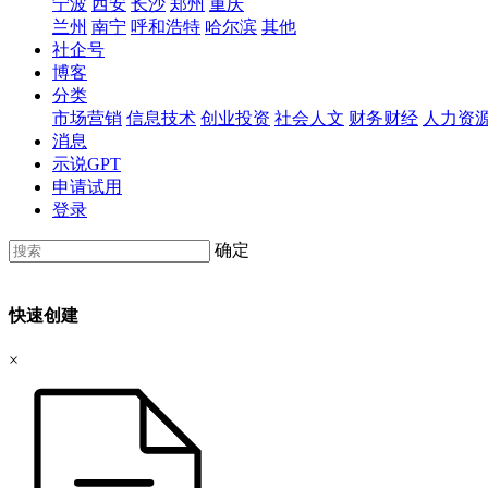
宁波
西安
长沙
郑州
重庆
兰州
南宁
呼和浩特
哈尔滨
其他
社企号
博客
分类
市场营销
信息技术
创业投资
社会人文
财务财经
人力资
消息
示说GPT
申请试用
登录
确定
快速创建
×