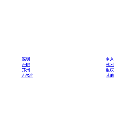
深圳
南京
合肥
苏州
郑州
重庆
哈尔滨
其他