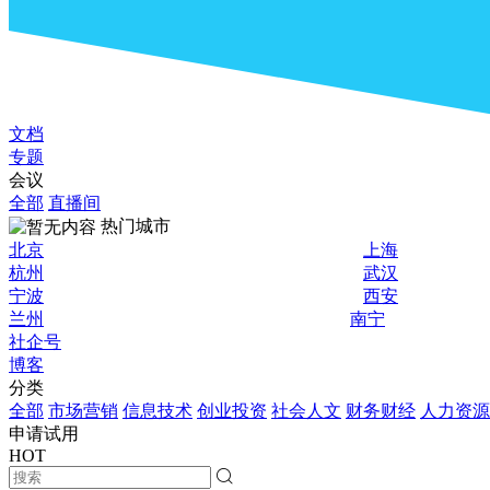
文档
专题
会议
全部
直播间
热门城市
北京
上海
杭州
武汉
宁波
西安
兰州
南宁
社企号
博客
分类
全部
市场营销
信息技术
创业投资
社会人文
财务财经
人力资源
申请试用
HOT