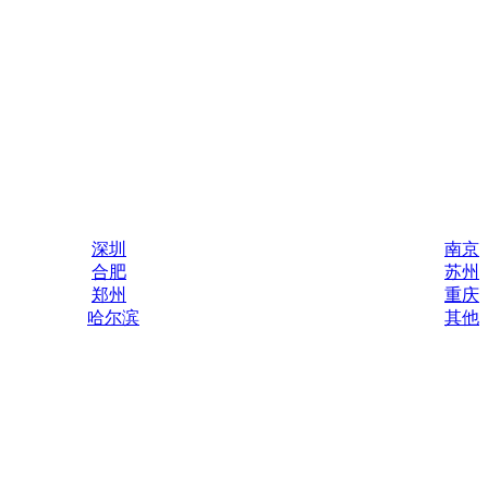
深圳
南京
合肥
苏州
郑州
重庆
哈尔滨
其他