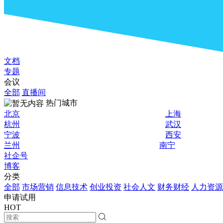
文档
专题
会议
全部
直播间
热门城市
北京
上海
杭州
武汉
宁波
西安
兰州
南宁
社企号
博客
分类
全部
市场营销
信息技术
创业投资
社会人文
财务财经
人力资源
申请试用
HOT