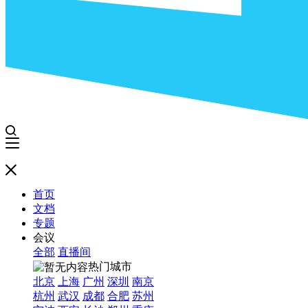
首页
文档
专题
会议
全部
直播间
热门城市
北京
上海
广州
深圳
南京
杭州
武汉
成都
合肥
苏州