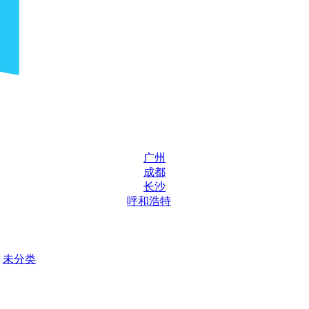
广州
成都
长沙
呼和浩特
未分类