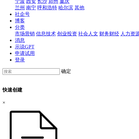
宁波
西安
长沙
郑州
重庆
兰州
南宁
呼和浩特
哈尔滨
其他
社企号
博客
分类
市场营销
信息技术
创业投资
社会人文
财务财经
人力资
消息
示说GPT
申请试用
登录
确定
快速创建
×