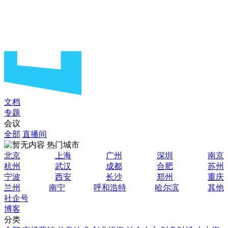
文档
专题
会议
全部
直播间
热门城市
北京
上海
广州
深圳
南京
杭州
武汉
成都
合肥
苏州
宁波
西安
长沙
郑州
重庆
兰州
南宁
呼和浩特
哈尔滨
其他
社企号
博客
分类