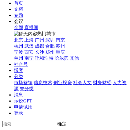
首页
文档
专题
会议
全部
直播间
热门城市
北京
上海
广州
深圳
南京
杭州
武汉
成都
合肥
苏州
宁波
西安
长沙
郑州
重庆
兰州
南宁
呼和浩特
哈尔滨
其他
社企号
博客
分类
市场营销
信息技术
创业投资
社会人文
财务财经
人力资
源
未分类
消息
示说GPT
申请试用
登录
确定