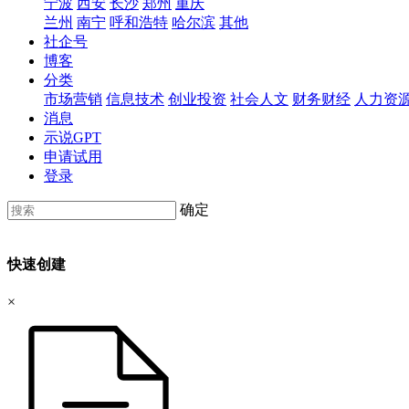
宁波
西安
长沙
郑州
重庆
兰州
南宁
呼和浩特
哈尔滨
其他
社企号
博客
分类
市场营销
信息技术
创业投资
社会人文
财务财经
人力资
消息
示说GPT
申请试用
登录
确定
快速创建
×