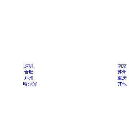
深圳
南京
合肥
苏州
郑州
重庆
哈尔滨
其他