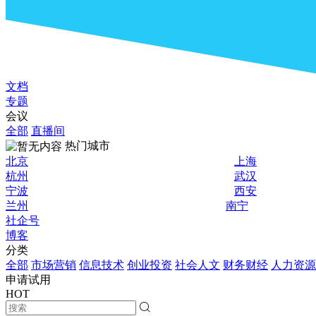
文档
专题
会议
全部
直播间
热门城市
北京
上海
杭州
武汉
宁波
西安
兰州
南宁
社企号
博客
分类
全部
市场营销
信息技术
创业投资
社会人文
财务财经
人力资源
申请试用
HOT