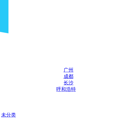
广州
成都
长沙
呼和浩特
未分类