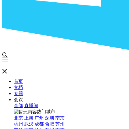
首页
文档
专题
会议
全部
直播间
热门城市
北京
上海
广州
深圳
南京
杭州
武汉
成都
合肥
苏州