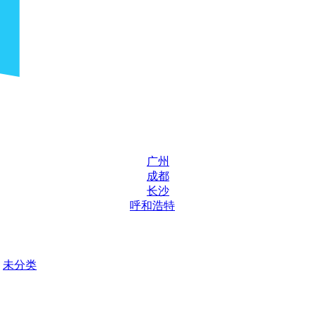
广州
成都
长沙
呼和浩特
未分类