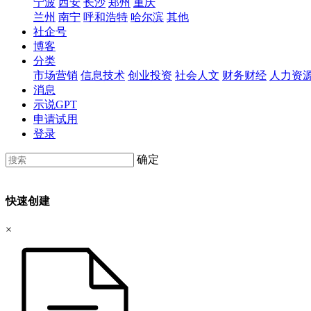
宁波
西安
长沙
郑州
重庆
兰州
南宁
呼和浩特
哈尔滨
其他
社企号
博客
分类
市场营销
信息技术
创业投资
社会人文
财务财经
人力资
消息
示说GPT
申请试用
登录
确定
快速创建
×