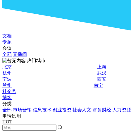
文档
专题
会议
全部
直播间
热门城市
北京
上海
杭州
武汉
宁波
西安
兰州
南宁
社企号
博客
分类
全部
市场营销
信息技术
创业投资
社会人文
财务财经
人力资源
申请试用
HOT