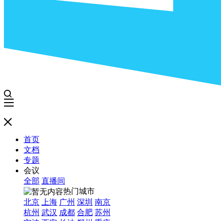
首页
文档
专题
会议
全部
直播间
热门城市
北京
上海
广州
深圳
南京
杭州
武汉
成都
合肥
苏州