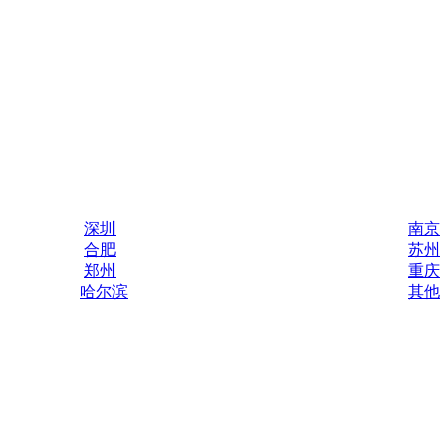
深圳
南京
合肥
苏州
郑州
重庆
哈尔滨
其他