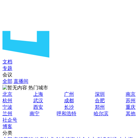
文档
专题
会议
全部
直播间
热门城市
北京
上海
广州
深圳
南京
杭州
武汉
成都
合肥
苏州
宁波
西安
长沙
郑州
重庆
兰州
南宁
呼和浩特
哈尔滨
其他
社企号
博客
分类