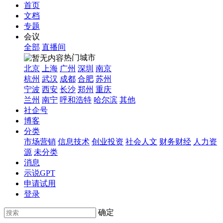
首页
文档
专题
会议
全部
直播间
热门城市
北京
上海
广州
深圳
南京
杭州
武汉
成都
合肥
苏州
宁波
西安
长沙
郑州
重庆
兰州
南宁
呼和浩特
哈尔滨
其他
社企号
博客
分类
市场营销
信息技术
创业投资
社会人文
财务财经
人力资
源
未分类
消息
示说GPT
申请试用
登录
确定