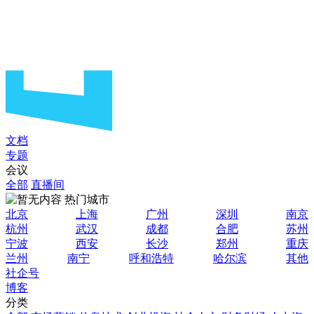
文档
专题
会议
全部
直播间
热门城市
北京
上海
广州
深圳
南京
杭州
武汉
成都
合肥
苏州
宁波
西安
长沙
郑州
重庆
兰州
南宁
呼和浩特
哈尔滨
其他
社企号
博客
分类