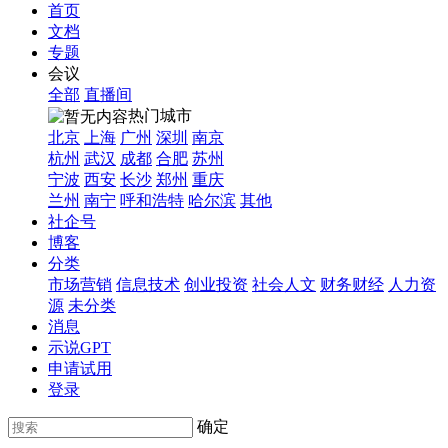
首页
文档
专题
会议
全部
直播间
热门城市
北京
上海
广州
深圳
南京
杭州
武汉
成都
合肥
苏州
宁波
西安
长沙
郑州
重庆
兰州
南宁
呼和浩特
哈尔滨
其他
社企号
博客
分类
市场营销
信息技术
创业投资
社会人文
财务财经
人力资
源
未分类
消息
示说GPT
申请试用
登录
确定