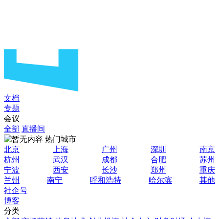
文档
专题
会议
全部
直播间
热门城市
北京
上海
广州
深圳
南京
杭州
武汉
成都
合肥
苏州
宁波
西安
长沙
郑州
重庆
兰州
南宁
呼和浩特
哈尔滨
其他
社企号
博客
分类