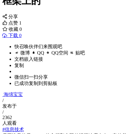
框架上的
分享
点赞
1
收藏
0
下载 0
快召唤伙伴们来围观吧
微博
QQ
QQ空间
贴吧
文档嵌入链接
复制
微信扫一扫分享
已成功复制到剪贴板
海绵宝宝
/
发布于
/
2362
人观看
#信息技术