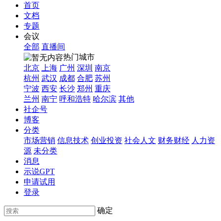
首页
文档
专题
会议
全部
直播间
热门城市
北京
上海
广州
深圳
南京
杭州
武汉
成都
合肥
苏州
宁波
西安
长沙
郑州
重庆
兰州
南宁
呼和浩特
哈尔滨
其他
社企号
博客
分类
市场营销
信息技术
创业投资
社会人文
财务财经
人力资
源
未分类
消息
示说GPT
申请试用
登录
确定