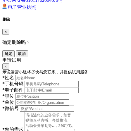
沪公网安备31011702004679号
电子营业执照
删除
×
确定删除吗？
确定
取消
申请试用
×
示说运营小组将尽快与您联系，并提供试用服务
*
姓名
*
手机号码
*
电子邮件
*
职位
*
单位
*
微信号
*
您的需求