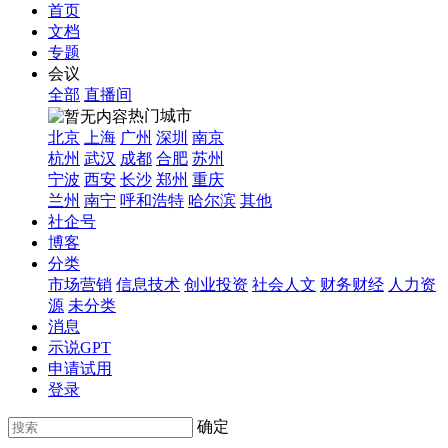
首页
文档
专题
会议
全部
直播间
热门城市
北京
上海
广州
深圳
南京
杭州
武汉
成都
合肥
苏州
宁波
西安
长沙
郑州
重庆
兰州
南宁
呼和浩特
哈尔滨
其他
社企号
博客
分类
市场营销
信息技术
创业投资
社会人文
财务财经
人力资
源
未分类
消息
示说GPT
申请试用
登录
确定