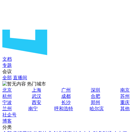
文档
专题
会议
全部
直播间
热门城市
北京
上海
广州
深圳
南京
杭州
武汉
成都
合肥
苏州
宁波
西安
长沙
郑州
重庆
兰州
南宁
呼和浩特
哈尔滨
其他
社企号
博客
分类