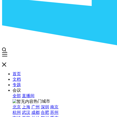
首页
文档
专题
会议
全部
直播间
热门城市
北京
上海
广州
深圳
南京
杭州
武汉
成都
合肥
苏州