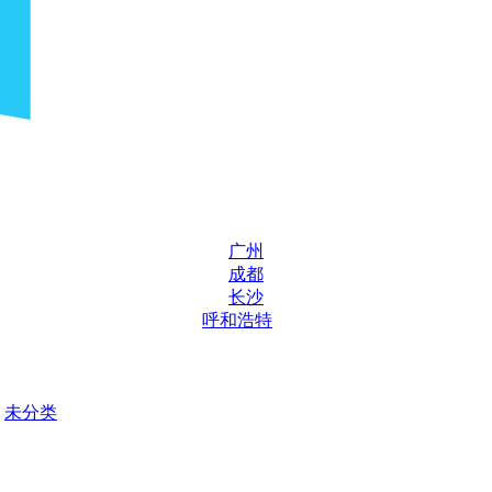
广州
成都
长沙
呼和浩特
未分类