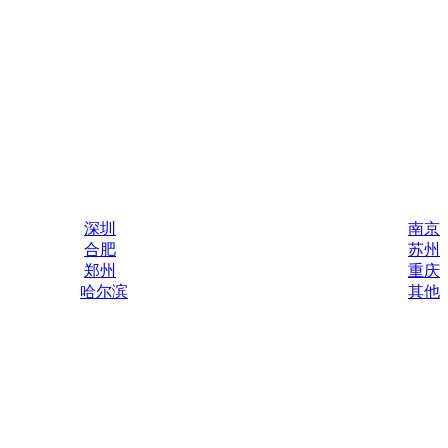
深圳
南京
合肥
苏州
郑州
重庆
哈尔滨
其他