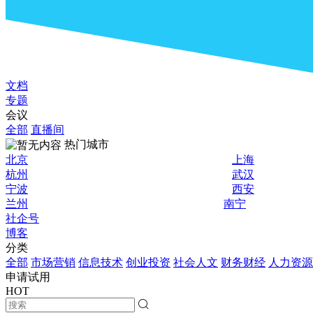
文档
专题
会议
全部
直播间
热门城市
北京
上海
杭州
武汉
宁波
西安
兰州
南宁
社企号
博客
分类
全部
市场营销
信息技术
创业投资
社会人文
财务财经
人力资源
申请试用
HOT