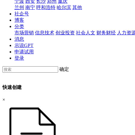
宁波
西安
长沙
郑州
重庆
兰州
南宁
呼和浩特
哈尔滨
其他
社企号
博客
分类
市场营销
信息技术
创业投资
社会人文
财务财经
人力资
消息
示说GPT
申请试用
登录
确定
快速创建
×