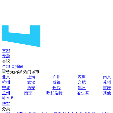
文档
专题
会议
全部
直播间
热门城市
北京
上海
广州
深圳
南京
杭州
武汉
成都
合肥
苏州
宁波
西安
长沙
郑州
重庆
兰州
南宁
呼和浩特
哈尔滨
其他
社企号
博客
分类