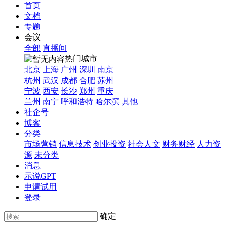
首页
文档
专题
会议
全部
直播间
热门城市
北京
上海
广州
深圳
南京
杭州
武汉
成都
合肥
苏州
宁波
西安
长沙
郑州
重庆
兰州
南宁
呼和浩特
哈尔滨
其他
社企号
博客
分类
市场营销
信息技术
创业投资
社会人文
财务财经
人力资
源
未分类
消息
示说GPT
申请试用
登录
确定