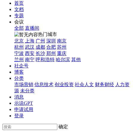
首页
文档
专题
会议
全部
直播间
热门城市
北京
上海
广州
深圳
南京
杭州
武汉
成都
合肥
苏州
宁波
西安
长沙
郑州
重庆
兰州
南宁
呼和浩特
哈尔滨
其他
社企号
博客
分类
市场营销
信息技术
创业投资
社会人文
财务财经
人力资
源
未分类
消息
示说GPT
申请试用
登录
确定