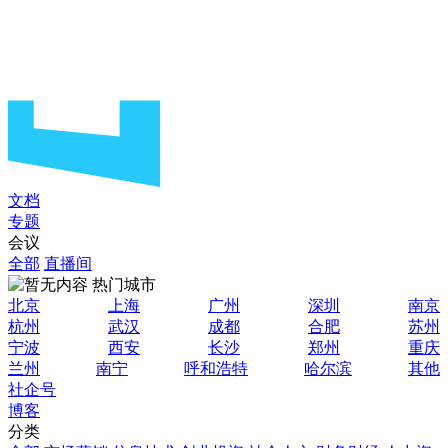
文档
专题
会议
全部
直播间
热门城市
北京
上海
广州
深圳
南京
杭州
武汉
成都
合肥
苏州
宁波
西安
长沙
郑州
重庆
兰州
南宁
呼和浩特
哈尔滨
其他
社企号
博客
分类