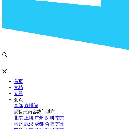
首页
文档
专题
会议
全部
直播间
热门城市
北京
上海
广州
深圳
南京
杭州
武汉
成都
合肥
苏州