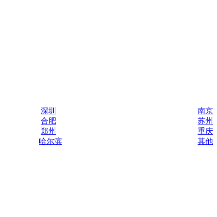
深圳
南京
合肥
苏州
郑州
重庆
哈尔滨
其他