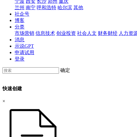
宁波
西安
长沙
郑州
重庆
兰州
南宁
呼和浩特
哈尔滨
其他
社企号
博客
分类
市场营销
信息技术
创业投资
社会人文
财务财经
人力资
消息
示说GPT
申请试用
登录
确定
快速创建
×