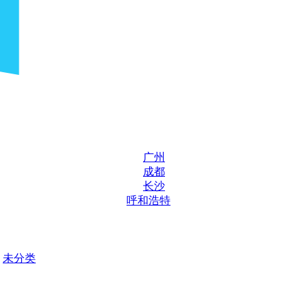
广州
成都
长沙
呼和浩特
未分类