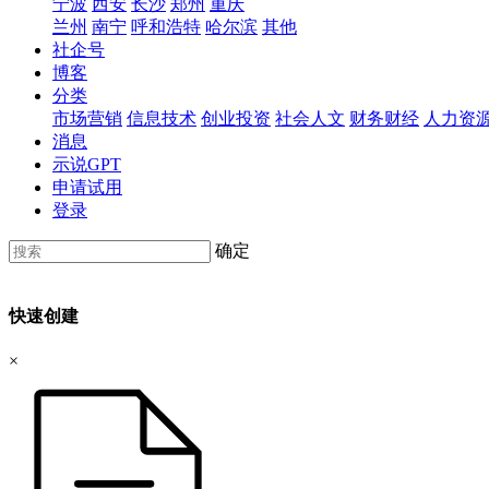
宁波
西安
长沙
郑州
重庆
兰州
南宁
呼和浩特
哈尔滨
其他
社企号
博客
分类
市场营销
信息技术
创业投资
社会人文
财务财经
人力资
消息
示说GPT
申请试用
登录
确定
快速创建
×