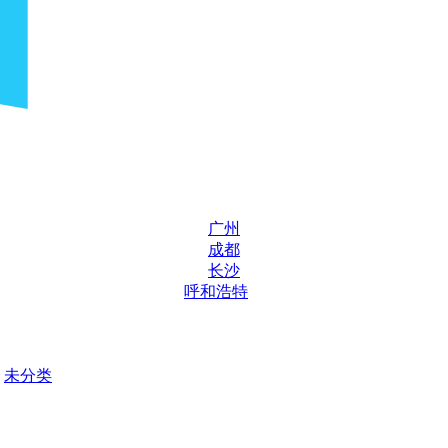
广州
成都
长沙
呼和浩特
未分类