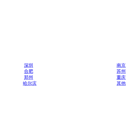
深圳
南京
合肥
苏州
郑州
重庆
哈尔滨
其他