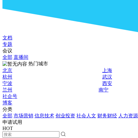
文档
专题
会议
全部
直播间
热门城市
北京
上海
杭州
武汉
宁波
西安
兰州
南宁
社企号
博客
分类
全部
市场营销
信息技术
创业投资
社会人文
财务财经
人力资源
申请试用
HOT