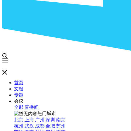
首页
文档
专题
会议
全部
直播间
热门城市
北京
上海
广州
深圳
南京
杭州
武汉
成都
合肥
苏州