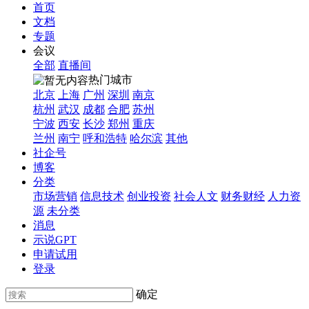
首页
文档
专题
会议
全部
直播间
热门城市
北京
上海
广州
深圳
南京
杭州
武汉
成都
合肥
苏州
宁波
西安
长沙
郑州
重庆
兰州
南宁
呼和浩特
哈尔滨
其他
社企号
博客
分类
市场营销
信息技术
创业投资
社会人文
财务财经
人力资
源
未分类
消息
示说GPT
申请试用
登录
确定