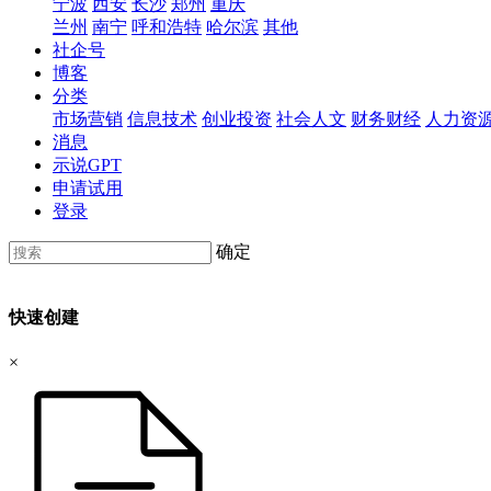
宁波
西安
长沙
郑州
重庆
兰州
南宁
呼和浩特
哈尔滨
其他
社企号
博客
分类
市场营销
信息技术
创业投资
社会人文
财务财经
人力资
消息
示说GPT
申请试用
登录
确定
快速创建
×