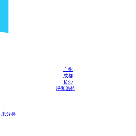
广州
成都
长沙
呼和浩特
未分类