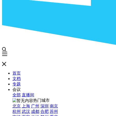
首页
文档
专题
会议
全部
直播间
热门城市
北京
上海
广州
深圳
南京
杭州
武汉
成都
合肥
苏州