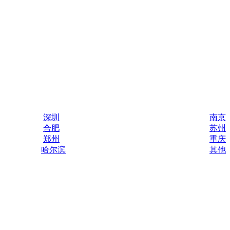
深圳
南京
合肥
苏州
郑州
重庆
哈尔滨
其他