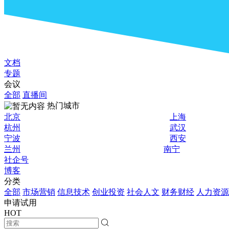
文档
专题
会议
全部
直播间
热门城市
北京
上海
杭州
武汉
宁波
西安
兰州
南宁
社企号
博客
分类
全部
市场营销
信息技术
创业投资
社会人文
财务财经
人力资源
申请试用
HOT