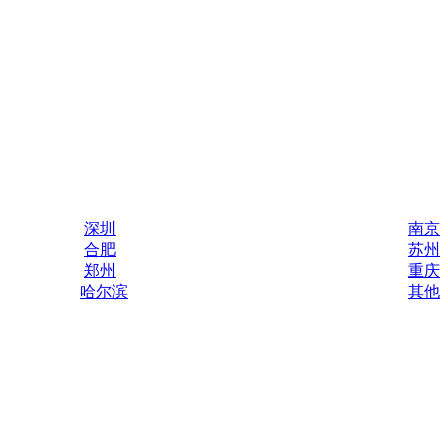
深圳
南京
合肥
苏州
郑州
重庆
哈尔滨
其他