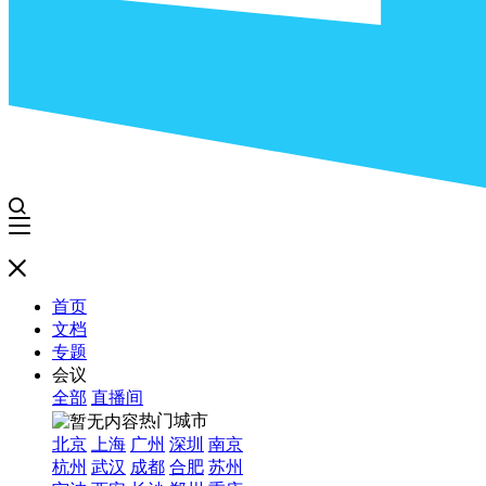
首页
文档
专题
会议
全部
直播间
热门城市
北京
上海
广州
深圳
南京
杭州
武汉
成都
合肥
苏州