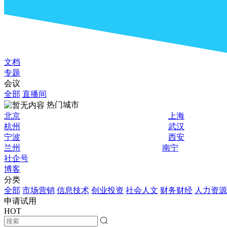
文档
专题
会议
全部
直播间
热门城市
北京
上海
杭州
武汉
宁波
西安
兰州
南宁
社企号
博客
分类
全部
市场营销
信息技术
创业投资
社会人文
财务财经
人力资源
申请试用
HOT