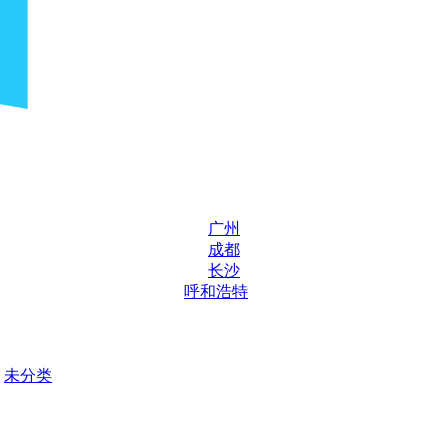
广州
成都
长沙
呼和浩特
未分类