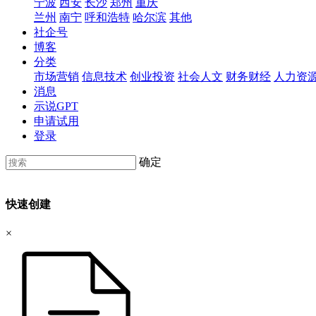
宁波
西安
长沙
郑州
重庆
兰州
南宁
呼和浩特
哈尔滨
其他
社企号
博客
分类
市场营销
信息技术
创业投资
社会人文
财务财经
人力资
消息
示说GPT
申请试用
登录
确定
快速创建
×