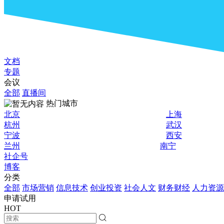
文档
专题
会议
全部
直播间
热门城市
北京
上海
杭州
武汉
宁波
西安
兰州
南宁
社企号
博客
分类
全部
市场营销
信息技术
创业投资
社会人文
财务财经
人力资源
申请试用
HOT