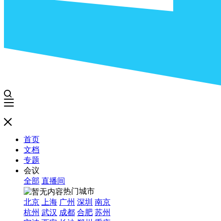
首页
文档
专题
会议
全部
直播间
热门城市
北京
上海
广州
深圳
南京
杭州
武汉
成都
合肥
苏州