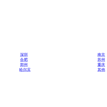
深圳
南京
合肥
苏州
郑州
重庆
哈尔滨
其他