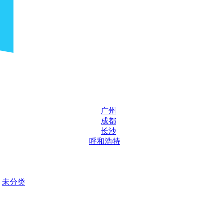
广州
成都
长沙
呼和浩特
未分类