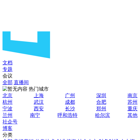
文档
专题
会议
全部
直播间
热门城市
北京
上海
广州
深圳
南京
杭州
武汉
成都
合肥
苏州
宁波
西安
长沙
郑州
重庆
兰州
南宁
呼和浩特
哈尔滨
其他
社企号
博客
分类