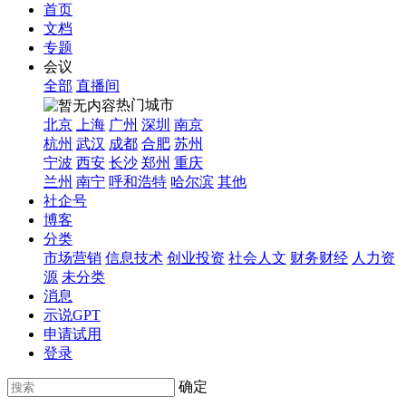
首页
文档
专题
会议
全部
直播间
热门城市
北京
上海
广州
深圳
南京
杭州
武汉
成都
合肥
苏州
宁波
西安
长沙
郑州
重庆
兰州
南宁
呼和浩特
哈尔滨
其他
社企号
博客
分类
市场营销
信息技术
创业投资
社会人文
财务财经
人力资
源
未分类
消息
示说GPT
申请试用
登录
确定