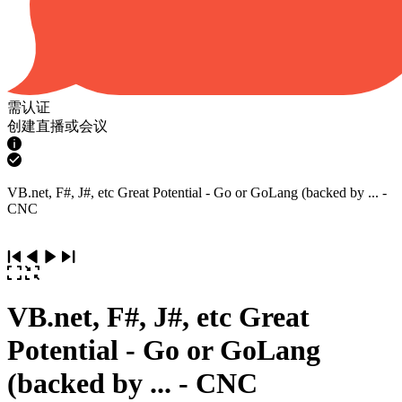
需认证
创建直播或会议
VB.net, F#, J#, etc Great Potential - Go or GoLang (backed by ... -
CNC
VB.net, F#, J#, etc Great
Potential - Go or GoLang
(backed by ... - CNC