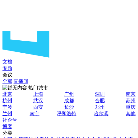
文档
专题
会议
全部
直播间
热门城市
北京
上海
广州
深圳
南京
杭州
武汉
成都
合肥
苏州
宁波
西安
长沙
郑州
重庆
兰州
南宁
呼和浩特
哈尔滨
其他
社企号
博客
分类