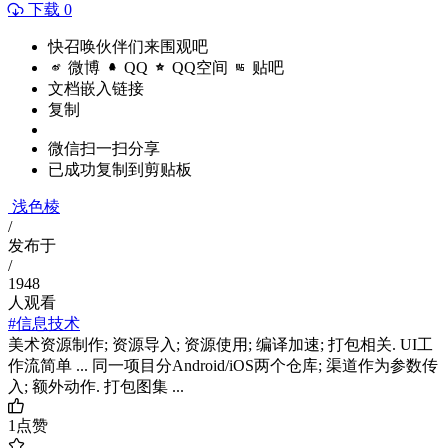
下载 0
快召唤伙伴们来围观吧
微博
QQ
QQ空间
贴吧
文档嵌入链接
复制
微信扫一扫分享
已成功复制到剪贴板
浅色棱
/
发布于
/
1948
人观看
#信息技术
美术资源制作; 资源导入; 资源使用; 编译加速; 打包相关. UI工
作流简单 ... 同一项目分Android/iOS两个仓库; 渠道作为参数传
入; 额外动作. 打包图集 ...
1
点赞