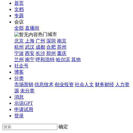
首页
文档
专题
会议
全部
直播间
热门城市
北京
上海
广州
深圳
南京
杭州
武汉
成都
合肥
苏州
宁波
西安
长沙
郑州
重庆
兰州
南宁
呼和浩特
哈尔滨
其他
社企号
博客
分类
市场营销
信息技术
创业投资
社会人文
财务财经
人力资
源
未分类
消息
示说GPT
申请试用
登录
确定