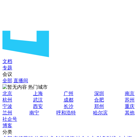
文档
专题
会议
全部
直播间
热门城市
北京
上海
广州
深圳
南京
杭州
武汉
成都
合肥
苏州
宁波
西安
长沙
郑州
重庆
兰州
南宁
呼和浩特
哈尔滨
其他
社企号
博客
分类