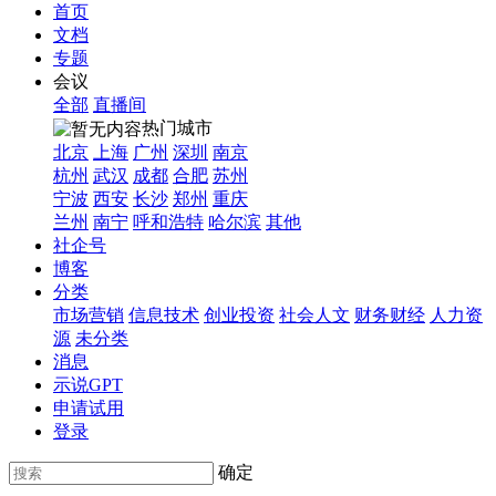
首页
文档
专题
会议
全部
直播间
热门城市
北京
上海
广州
深圳
南京
杭州
武汉
成都
合肥
苏州
宁波
西安
长沙
郑州
重庆
兰州
南宁
呼和浩特
哈尔滨
其他
社企号
博客
分类
市场营销
信息技术
创业投资
社会人文
财务财经
人力资
源
未分类
消息
示说GPT
申请试用
登录
确定