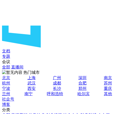
文档
专题
会议
全部
直播间
热门城市
北京
上海
广州
深圳
南京
杭州
武汉
成都
合肥
苏州
宁波
西安
长沙
郑州
重庆
兰州
南宁
呼和浩特
哈尔滨
其他
社企号
博客
分类