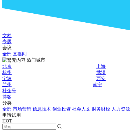
文档
专题
会议
全部
直播间
热门城市
北京
上海
杭州
武汉
宁波
西安
兰州
南宁
社企号
博客
分类
全部
市场营销
信息技术
创业投资
社会人文
财务财经
人力资源
申请试用
HOT