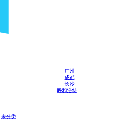
广州
成都
长沙
呼和浩特
未分类