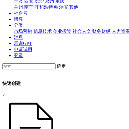
宁波
西安
长沙
郑州
重庆
兰州
南宁
呼和浩特
哈尔滨
其他
社企号
博客
分类
市场营销
信息技术
创业投资
社会人文
财务财经
人力资
消息
示说GPT
申请试用
登录
确定
快速创建
×