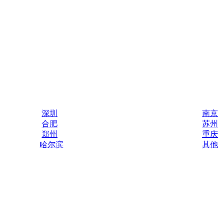
深圳
南京
合肥
苏州
郑州
重庆
哈尔滨
其他