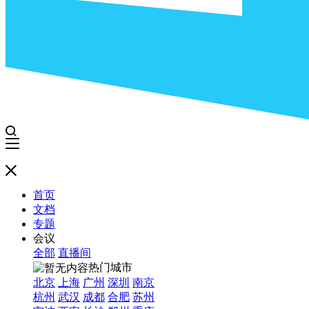
首页
文档
专题
会议
全部
直播间
热门城市
北京
上海
广州
深圳
南京
杭州
武汉
成都
合肥
苏州