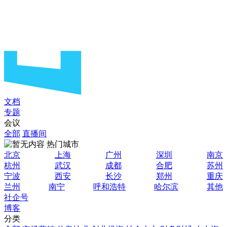
文档
专题
会议
全部
直播间
热门城市
北京
上海
广州
深圳
南京
杭州
武汉
成都
合肥
苏州
宁波
西安
长沙
郑州
重庆
兰州
南宁
呼和浩特
哈尔滨
其他
社企号
博客
分类