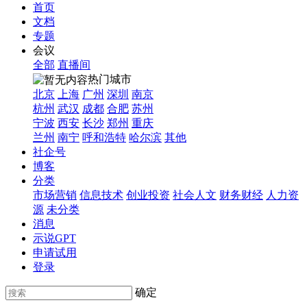
首页
文档
专题
会议
全部
直播间
热门城市
北京
上海
广州
深圳
南京
杭州
武汉
成都
合肥
苏州
宁波
西安
长沙
郑州
重庆
兰州
南宁
呼和浩特
哈尔滨
其他
社企号
博客
分类
市场营销
信息技术
创业投资
社会人文
财务财经
人力资
源
未分类
消息
示说GPT
申请试用
登录
确定