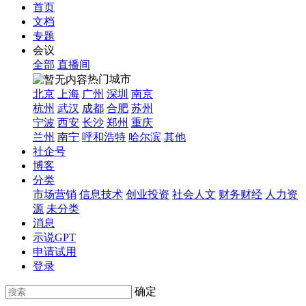
首页
文档
专题
会议
全部
直播间
热门城市
北京
上海
广州
深圳
南京
杭州
武汉
成都
合肥
苏州
宁波
西安
长沙
郑州
重庆
兰州
南宁
呼和浩特
哈尔滨
其他
社企号
博客
分类
市场营销
信息技术
创业投资
社会人文
财务财经
人力资
源
未分类
消息
示说GPT
申请试用
登录
确定