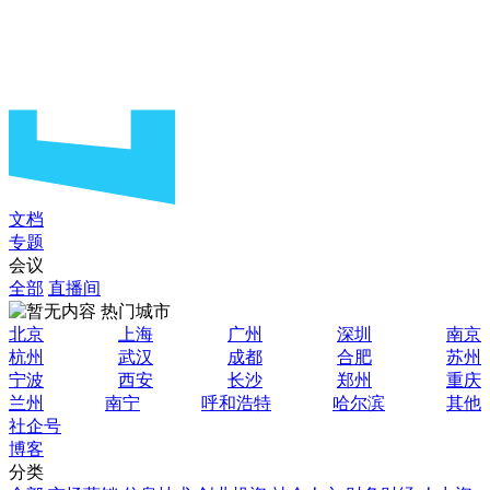
文档
专题
会议
全部
直播间
热门城市
北京
上海
广州
深圳
南京
杭州
武汉
成都
合肥
苏州
宁波
西安
长沙
郑州
重庆
兰州
南宁
呼和浩特
哈尔滨
其他
社企号
博客
分类