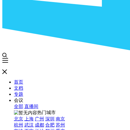
首页
文档
专题
会议
全部
直播间
热门城市
北京
上海
广州
深圳
南京
杭州
武汉
成都
合肥
苏州