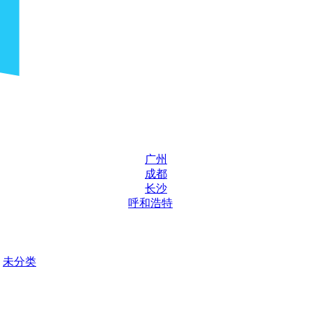
广州
成都
长沙
呼和浩特
未分类