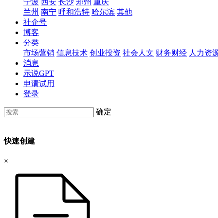
宁波
西安
长沙
郑州
重庆
兰州
南宁
呼和浩特
哈尔滨
其他
社企号
博客
分类
市场营销
信息技术
创业投资
社会人文
财务财经
人力资
消息
示说GPT
申请试用
登录
确定
快速创建
×