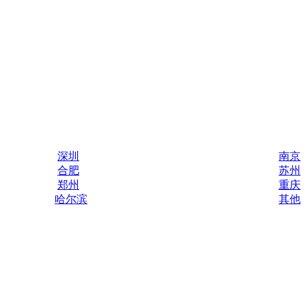
深圳
南京
合肥
苏州
郑州
重庆
哈尔滨
其他