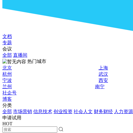
文档
专题
会议
全部
直播间
热门城市
北京
上海
杭州
武汉
宁波
西安
兰州
南宁
社企号
博客
分类
全部
市场营销
信息技术
创业投资
社会人文
财务财经
人力资源
申请试用
HOT