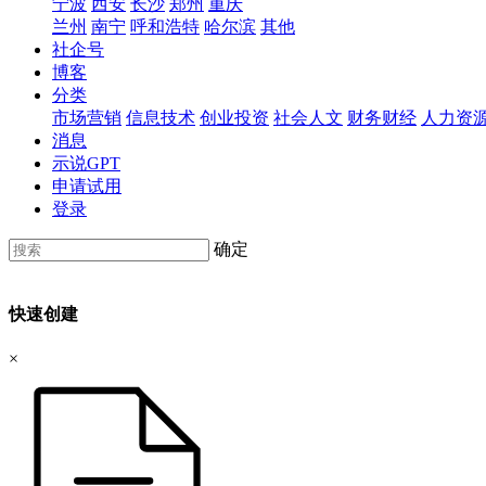
宁波
西安
长沙
郑州
重庆
兰州
南宁
呼和浩特
哈尔滨
其他
社企号
博客
分类
市场营销
信息技术
创业投资
社会人文
财务财经
人力资
消息
示说GPT
申请试用
登录
确定
快速创建
×