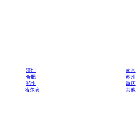
深圳
南京
合肥
苏州
郑州
重庆
哈尔滨
其他