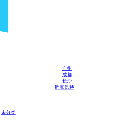
广州
成都
长沙
呼和浩特
未分类