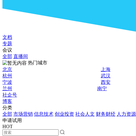
文档
专题
会议
全部
直播间
热门城市
北京
上海
杭州
武汉
宁波
西安
兰州
南宁
社企号
博客
分类
全部
市场营销
信息技术
创业投资
社会人文
财务财经
人力资源
申请试用
HOT