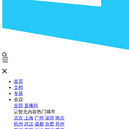
首页
文档
专题
会议
全部
直播间
热门城市
北京
上海
广州
深圳
南京
杭州
武汉
成都
合肥
苏州